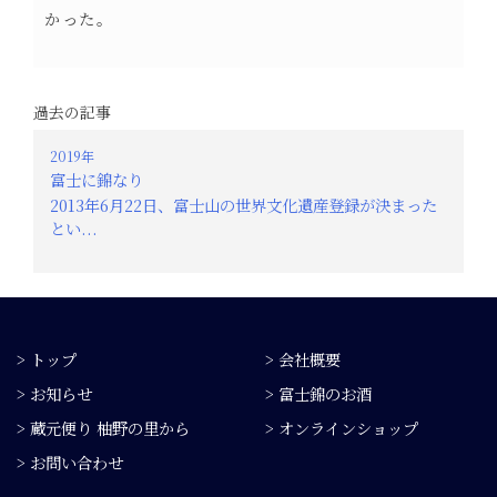
かった。
過去の記事
2019年
富士に錦なり
2013年6月22日、富士山の世界文化遺産登録が決まった
とい...
> トップ
> 会社概要
> お知らせ
> 富士錦のお酒
> 蔵元便り 柚野の里から
> オンラインショップ
> お問い合わせ