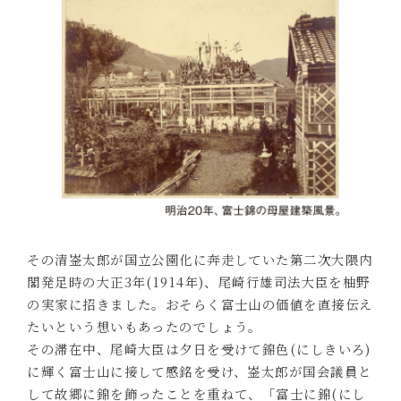
その清崟太郎が国立公園化に奔走していた第二次大隈内
閣発足時の大正3年(1914年)、尾崎行雄司法大臣を柚野
の実家に招きました。おそらく富士山の価値を直接伝え
たいという想いもあったのでしょう。
その滞在中、尾崎大臣は夕日を受けて錦色(にしきいろ)
に輝く富士山に接して感銘を受け、崟太郎が国会議員と
して故郷に錦を飾ったことを重ねて、「富士に錦(にし