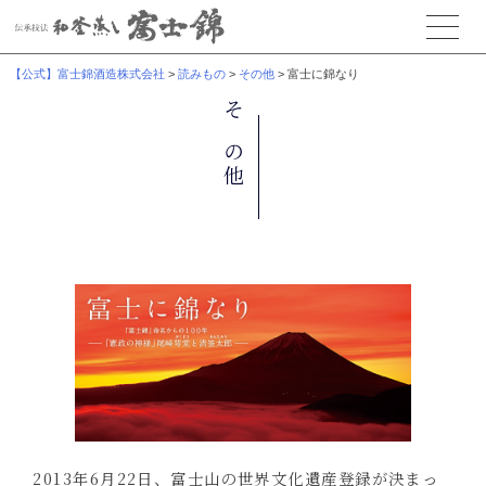
【公式】富士錦酒造株式会社
>
読みもの
>
その他
>
富士に錦なり
その他
2013年6月22日、富士山の世界文化遺産登録が決まっ