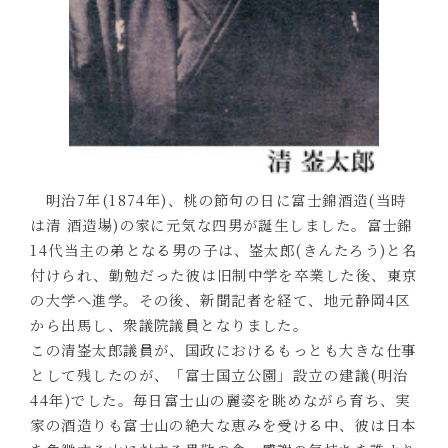
明治7年(1874年)、桃の節句の日に富士錦酒造(当時
は清 酒造場)の家に元気な四男が誕生しました。富士錦
14代当主の弟となる男の子は、崟太郎(きんたろう)と名
付けられ、勤勉だった彼は旧制中学を卒業した後、東京
の大学へ進学。その後、新聞記者を経て、地元静岡4区
から出馬し、衆議院議員となりました。
この清崟太郎議員が、国政におけるもっとも大きな仕事
として残したのが、「富士国立公園」設立の建議(明治
44年)でした。毎日富士山の麗姿を眺めながら育ち、実
家の酒造りも富士山の絶大な恵みを受ける中、彼は日本