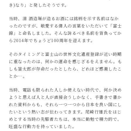
き)なり」と発したそうです。
当時、清 酒造場が造るお酒には銘柄を示す名前はなか
ったのですが、敬愛する偉人の言葉をいただいて「富士
錦」と命名しました。そんな誇るべき名前を背負ってか
ら2014年でちょうど100周年を迎えます。
そのタイミングと富士山の世界文化遺産登録が近い時期
に重なったのは、何かの運命を感じざるをえません。も
しも崟太郎が存命だったとしたら、どれほど感激したこ
とか…。
当時、電話も限られた人しか使えない時代で、何か決め
ようと思えば人と人が直接会うしかなく、手書きで書か
れた資料からも、それら一つ一つから日本を良い国にし
たいという熱い志が伝わってきます。尾崎行雄氏をはじ
めとする当時の先駆者たちは、本当に勤勉で精力的で、
旺盛な行動力を持っていました。