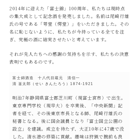
2014年に迎えた「富士錦」100周年、私たちは現時点
の集大成として記念酒を発売しました。名前は尾崎行雄
氏の号である「咢堂（愕堂）」をいただきました。その
名に恥じないように、私たちが今持っている全てを注
ぎ、究極の酒に結実させたいと考えています。
それが先人たちへの感謝の気持ちを示す、私たちの決意
表明でもあるのです。
富士錦酒造 十八代目蔵元 清信一
清 崟太郎（せい きんたろう）1874-1921
明治7年静岡県富士郡芝川町（現富士宮市）で出生。
東京専門学校（現早大）を卒業後、「中央新聞」記
者を経て、その後東京市長となる師、尾崎行雄氏の
秘書となる。後に国会議員となり「富士国立公園の
設立」を建議。成立を待たず、大正10年に47歳で没
した。清水港の修築に貢献。趣味は狩猟で腕前も良