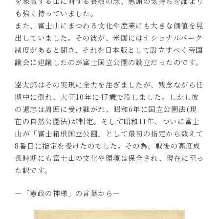
を象徴する山に対する畏敬の念、感謝の気持ちを誰より
も強く持っていました。
また、富士山にまつわる文化や産業にも大きな価値を見
出していました。その彼が、米国にはナショナルパーク
制度があると聞き、それを日本版として設立すべく帝国
議会に建議したのが富士国立公園の設立だったのです。
崟太郎はその実現に全力を注ぎましたが、残念ながら任
期中に倒れ、大正10年に47歳で没しました。しかし彼
の遺志は周囲に受け継がれ、昭和6年に国立公園法(現
在の自然公園法)が制定。そして昭和11年、ついに富士
山が「富士箱根国立公園」として最初の指定から数えて
8番目に指定を受けたのでした。その為、戦後の高度成
長時期にも富士山の文化や環境は保全され、現在に至っ
た訳です。
―「憲政の神様」の言葉から―