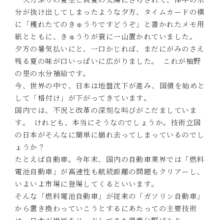
分が抜け出してしまったような夕方、タイムカードの横
に「穫れたてのきゅうりですどうぞ」と書かれたメモ用
紙とともに、きゅうりが蓑に一山置かれていました。
夕方の暑気払いにと、一口かじれば、まだにがみのさえ
残る夏の味が口いっぱいに広がりました｡ これが柚野
の里の水分補給です｡
今、世界の中で、日本は地盤沈下が進み、国債を始めと
して「格付け」が下がってきています｡
国内では、不況と改革の深刻な叫びがこだましていま
す｡ けれども、本当にそうなのでしょうか。技術立国
の日本がそんなに簡単に崩れ去ってしまっているのでし
ょうか？
たとえば自動車。今年末、国内の自動車業界では「燃料
電池自動車」が高速性も航続距離の問題もクリアーし、
いよいよ市場に登場してくるといいます｡
そんな「燃料電池自動車」が従来の「ガソリン自動車」
から置き換わっていこうとするにあたっての主要技術