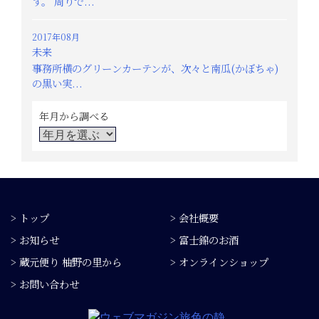
す。 周りで...
2017年08月
未来
事務所横のグリーンカーテンが、次々と南瓜(かぼちゃ)
の黒い実...
年月から調べる
> トップ
> 会社概要
> お知らせ
> 富士錦のお酒
> 蔵元便り 柚野の里から
> オンラインショップ
> お問い合わせ