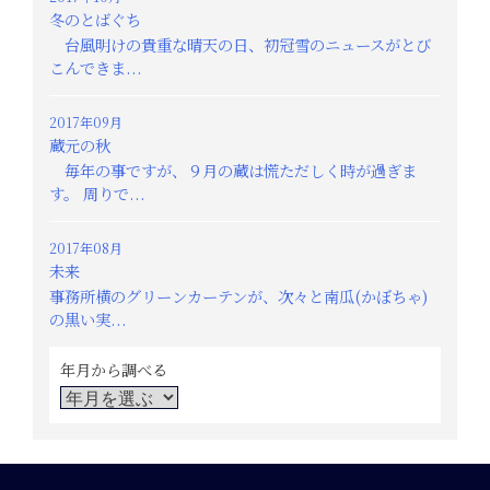
冬のとばぐち
台風明けの貴重な晴天の日、初冠雪のニュースがとび
こんできま...
2017年09月
蔵元の秋
毎年の事ですが、９月の蔵は慌ただしく時が過ぎま
す。 周りで...
2017年08月
未来
事務所横のグリーンカーテンが、次々と南瓜(かぼちゃ)
の黒い実...
年月から調べる