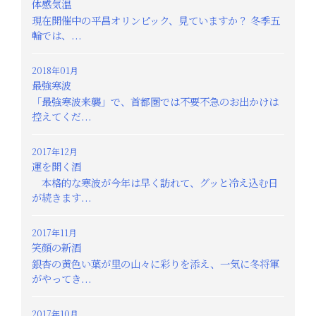
体感気温
現在開催中の平昌オリンピック、見ていますか？ 冬季五
輪では、...
2018年01月
最強寒波
「最強寒波来襲」で、首都圏では不要不急のお出かけは
控えてくだ...
2017年12月
運を開く酒
本格的な寒波が今年は早く訪れて、グッと冷え込む日
が続きます...
2017年11月
笑顔の新酒
銀杏の黄色い葉が里の山々に彩りを添え、一気に冬将軍
がやってき...
2017年10月