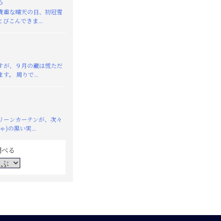
ち
重な晴天の日、初冠雪
びこんできま...
が、９月の蔵は慌ただ
す。 周りで...
リーンカーテンが、次々
)の黒い実...
調べる