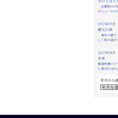
冬のとばぐ
台風明けの貴
のニュースがと
2017年09月
蔵元の秋
毎年の事です
しく時が過ぎま
2017年08月
未来
事務所横のグ
と南瓜(かぼちゃ
年月から