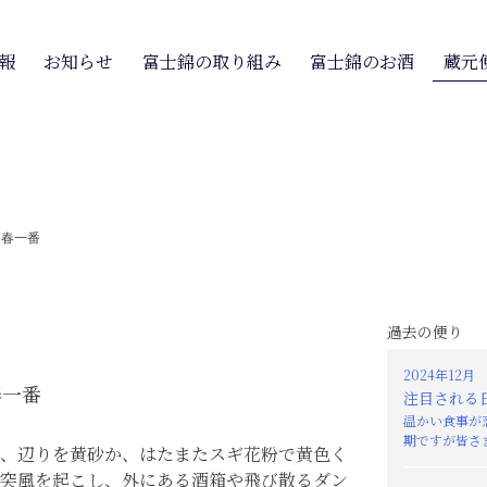
報
お知らせ
富士錦の取り組み
富士錦のお酒
蔵元
>
春一番
過去の便り
2024年12月
春一番
注目される
温かい食事が
期ですが皆さま
、辺りを黄砂か、はたまたスギ花粉で黄色く
突風を起こし、外にある酒箱や飛び散るダン