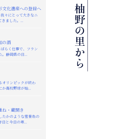
形文化遺産への登録へ
日に我々にとって大きなニ
きました。...
知の酒
しばらく仕事で、フラン
。静岡県の日...
るオリンピックが終わ
か高校野球が始...
重ね・蔵開き
したかのような雪景色の
日と今日の寒...