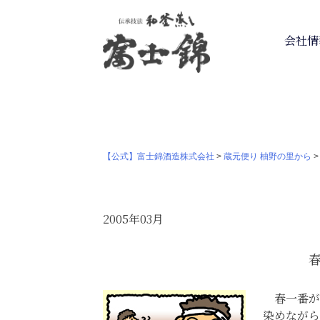
会社情
【公式】富士錦酒造株式会社
>
蔵元便り 柚野の里から
2005年03月
春一番が
染めながら