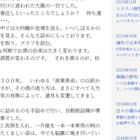
2024年11月
付けに追われた大風の一日でした。
ユネスコ無
、春近しといったところでしょうか？ 待ち遠
去る11月5
･･。
ュースが入って
の中では大吟醸が佳境を迎え、いつしぼるかの
を見る、そんな大詰めに入っております。
2024年10月
を取り、グラフを読む。
海外では未
9月中旬から
んな判断でお酒の出来は大きく変わります。
スへ行ってきた
酒質が変わるのです。 それを測るのが、杜
2024年08月
重陽の節句
３００年。 いわゆる「産業革命」の以前か
いつも感動す
すが、その酒の造り方は、まさにすべて人力
り、いつの間に
気の有無によって、道具も変遷してきまし
2018年03月
に詰めるのも手詰めで行い、自動瓶詰機が導
日々の積み
事でした。
季節が逆戻り
お彼岸です。昨
と洗剤を入れ、一升瓶を一本一本専用の柄の
たくましい姿は、今でも脳裏に焼き付いてい
2018年02月