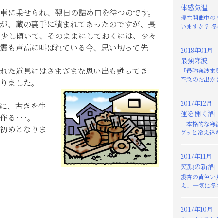
体感気温
車に乗せられ、翌日の詰め口を待つのです。
現在開催中の
が、蔵の裏手に積まれてあったのですが、長
いますか？ 冬
も少し傾いて、そのままにしておくには、少々
震も声高に叫ばれている今、思い切って先
2018年01月
最強寒波
れた道具にはさまざまな思い出も甦ってき
「最強寒波来
不急のお出かけ
りました。
2017年12月
に、古きを生
運を開く酒
る･･･。
本格的な寒波
初めとなりま
グッと冷え込む
2017年11月
笑顔の新酒
銀杏の黄色い
え、一気に冬将
2017年10月