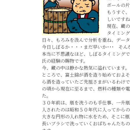
ボールの片
もうすぐ
しいですね･
現在、蔵
タイミング
日々、もろみを汲んで分析を重ね、データ
今日しぼるか・・・まだ早いか･･･ そ
本当に不思議なほど、しぼるタイミングで
氏の経験の賜物です。
今、蔵の中は静かな熱気に溢れています。
ところで、富士錦が酒を造り始めておよそ
ら酒を造っていたご先祖さまがいるわけで
の頃から現在に至るまで、燃料の種類や電
た。
３０年前は、瓶を洗うのも手仕事、一升瓶
入されたのは昭和５０年代に入ってからの
大きな円形の入れ物に水をため、そこに瓶
長いブラシで洗っていくおばちゃんたちの