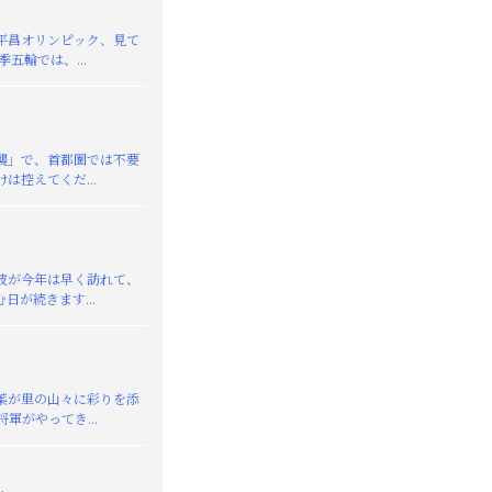
平昌オリンピック、見て
季五輪では、...
襲」で、首都圏では不要
は控えてくだ...
が今年は早く訪れて、
日が続きます...
葉が里の山々に彩りを添
軍がやってき...