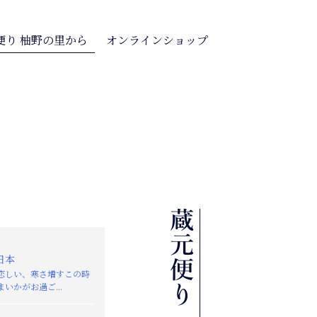
便り 柚野の里から
オンラインショップ
日本
恋しい、寒さ増すこの時
いかがお過ご...