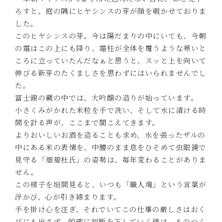
ろすと、庭の隅にヒヤシンスの芽が顔を覗かせておりま
した。
このヒヤシンスの芽。今は陽だまりの中にいても、今朝
の霜はこの上にも降り、霜柱が全体を覆うような寒いと
ころに立っていたんだなぁと思うと、スッと上を向いて
伸びる新芽のたくましさを思わずにはいられませんでし
た。
富士錦の蔵の中では、大吟醸の造りが始っています。
小さくみがかれた米粒を手で洗い、そして水に漬ける時
間を計る声が、ここまで聞こえてきます。
よりおいしいお酒を造ることも求め、水を張ったザルの
中にある米の表情を、中腰のまま息をひそめて虫眼鏡で
見守る「畑福杜氏」の姿勢は、毎年変わることがありま
せん。
この様子を垣間見ると、いつも「職人魂」という言葉が
浮かび、心が引き締まります。
手を掛け心を注ぎ、それでいてこの仕事の厳しさはおく
びにも出さず、的確に判断を下していく様は、ものつく