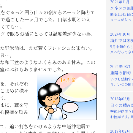
2024年11月
す。
ユネスコ無
里をぐるっと囲う山々の嶺からスーッと降りて
去る11月5
中で過ごした一ヶ月でした。山紫水明といえ
ュースが入って
なくても…。
ンクで眠るお酒にとっては温度差が少ない為、
2024年10月
海外では未
9月中旬から
た純米酒は、まだ若くフレッシュな味わい。
スへ行ってきた
一言…。
品な和三盆のようなふくらみのある甘み。この
2024年08月
室にぶれもありませんでした。
重陽の節句
いつも感動す
を、それぞれ
り、いつの間に
こまめに様々
す。
2018年03月
まに、蔵を守
日々の積み
心模様を励み
季節が逆戻り
お彼岸です。昨
て、追い打ちをかけるような中越沖地震で
2018年02月