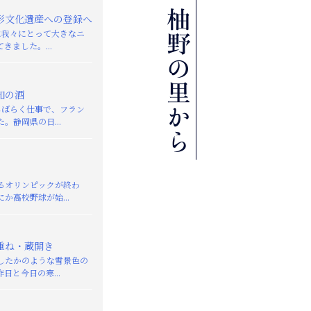
形文化遺産への登録へ
日に我々にとって大きなニ
きました。...
知の酒
しばらく仕事で、フラン
。静岡県の日...
るオリンピックが終わ
か高校野球が始...
重ね・蔵開き
したかのような雪景色の
日と今日の寒...