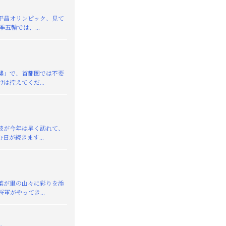
平昌オリンピック、見て
季五輪では、...
襲」で、首都圏では不要
は控えてくだ...
が今年は早く訪れて、
日が続きます...
葉が里の山々に彩りを添
軍がやってき...