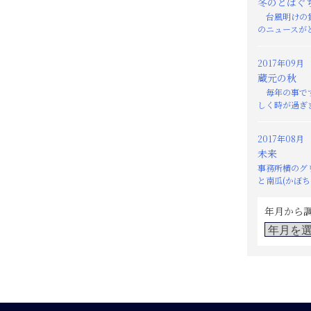
冬のとばぐ
台風明けの貴
のニュースがと
2017年09月
蔵元の秋
毎年の事です
しく時が過ぎま
2017年08月
未来
事務所横のグ
と南瓜(かぼちゃ
年月から