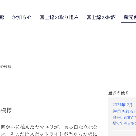
報
お知らせ
富士錦の取り組み
富士錦のお酒
蔵元
>
心模様
過去の便り
2024年12月
心模様
注目される
温かい食事が
期ですが皆さま
向かいに植えたヤマユリが、真っ白な立派な
開き、そこだけスポットライトが当たった様に