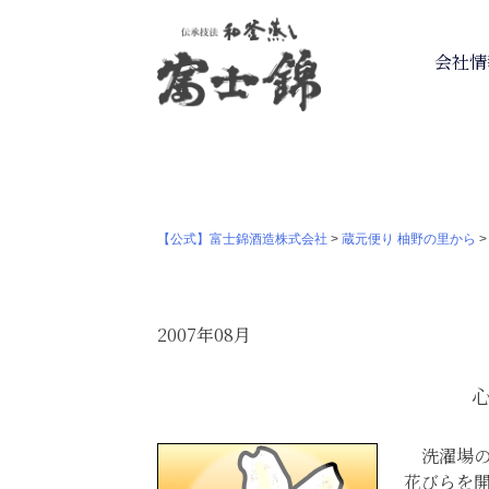
会社情
【公式】富士錦酒造株式会社
>
蔵元便り 柚野の里から
2007年08月
洗濯場の
花びらを