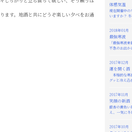
々しっかりと立ち直って欲しい、そう願うば
体感気温
現在開催中の
ります。地酒と共にどうぞ楽しい夕べをお過
いますか？ 冬
2018年01月
最強寒波
「最強寒波来
不急のお出かけ
2017年12月
運を開く酒
本格的な寒波
グッと冷え込む
2017年11月
笑顔の新酒
銀杏の黄色い
え、一気に冬将
2017年10月