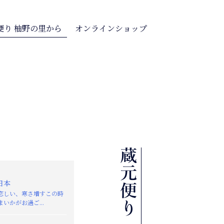
便り 柚野の里から
オンラインショップ
日本
恋しい、寒さ増すこの時
いかがお過ご...