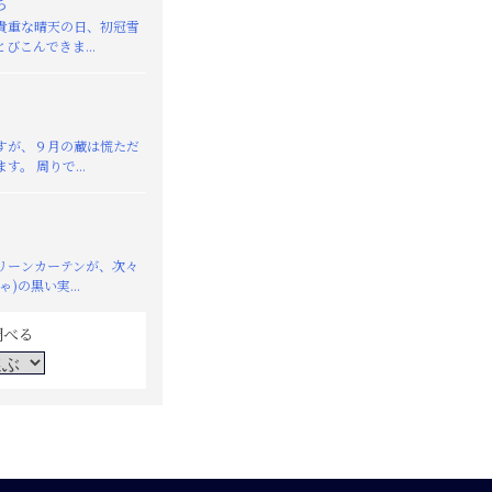
ち
重な晴天の日、初冠雪
びこんできま...
が、９月の蔵は慌ただ
す。 周りで...
リーンカーテンが、次々
)の黒い実...
調べる