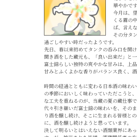
華やかで
今月は、
くる霧の
ば、言え
その分タ
過ごしやすい時だったようです。
先日、春以来初めてタンクの呑み口を開け
聞き酒をした蔵元も、「良い出来だ」と
富士錦らしい独特の爽やかな甘みは、上
甘みとふくよかな香りがバランス良く、酒
時間の経過とともに変わる日本酒の味わい
の季節においしく味わっていただこうと、
な工夫を重ねるのが、当蔵の夏の蔵仕事で
代々引き継いだ富士錦の味わいを、そのま
り酒を醸し続け、そこに生まれる皆様との
に、酒を醸し続けようと思っています。
決して明るいとはいえない酒類業界にあっ