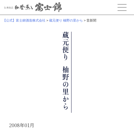
【公式】富士錦酒造株式会社
>
蔵元便り 柚野の里から
>
昔新聞
2008年01月