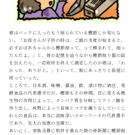
娘はパックに入ったもう削られている鰹節しか知らな
い。「お母さんが子供の時は、ご飯の支度が始まると、
必ずおばあちゃんから鰹節削って、って頼まれて、削っ
たんだよ。」と、昔の記憶を辿りながら鰹節削り器の話
を伝えたら、一応取材を終えて満足したのか娘は、「わ
かった、ありがと。」といって、割にあっさりと部屋に
戻っていった。
ところで、日本酒、味噌、醤油、酢、漬け物に納豆、発
酵食品の代表選手だが、鰹節もその仲間。目に見えぬ微
生物の作用によって、タンパク質を分解してアミノ酸を
作り出し、成熟によって旨味とコクを織りなしていくこ
れらの食品は、本当に滋味深いスローフードの代表選手
であり、先人の知恵の宝庫だ。
あいにく、家族全員に取材を重ねた娘の昔新聞に鰹節削