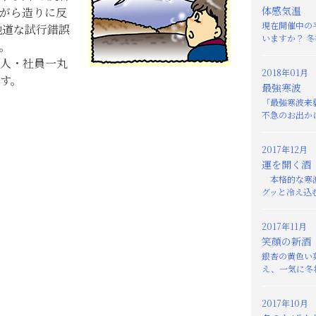
体感気温
がら造りに反
現在開催中の
地道な試行錯誤
いますか？ 冬
。
人・社員一丸
2018年01月
す。
最強寒波
「最強寒波来
不急のお出かけ
2017年12月
運を開く酒
本格的な寒波
グッと冷え込む
2017年11月
笑顔の新酒
銀杏の黄色い
え、一気に冬将
2017年10月