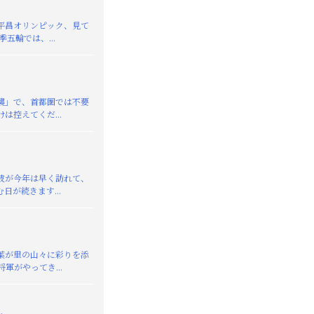
平昌オリンピック、見て
季五輪では、...
襲」で、首都圏では不要
は控えてくだ...
が今年は早く訪れて、
日が続きます...
葉が里の山々に彩りを添
軍がやってき...