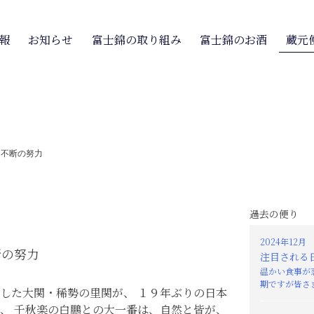
報
お知らせ
富士錦の取り組み
富士錦のお酒
蔵元
>
不断の努力
過去の便り
2024年12月
断の努力
注目される
温かい食事が
期ですが皆さま
した大関・稀勢の里関が、 １９年ぶりの日本
、 千秋楽の白鵬との大一番は、自然と皆が、