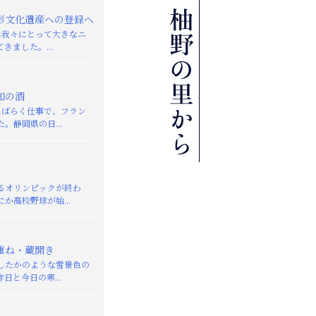
形文化遺産への登録へ
日に我々にとって大きなニ
きました。...
知の酒
しばらく仕事で、フラン
。静岡県の日...
るオリンピックが終わ
か高校野球が始...
重ね・蔵開き
したかのような雪景色の
日と今日の寒...