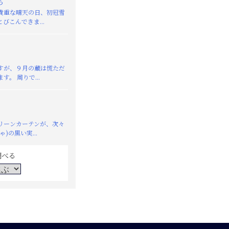
ち
重な晴天の日、初冠雪
びこんできま...
が、９月の蔵は慌ただ
す。 周りで...
リーンカーテンが、次々
)の黒い実...
調べる