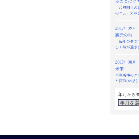
冬のとばぐ
台風明けの貴
のニュースがと
2017年09月
蔵元の秋
毎年の事です
しく時が過ぎま
2017年08月
未来
事務所横のグ
と南瓜(かぼちゃ
年月から