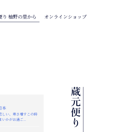
便り 柚野の里から
オンラインショップ
日本
恋しい、寒さ増すこの時
いかがお過ご...