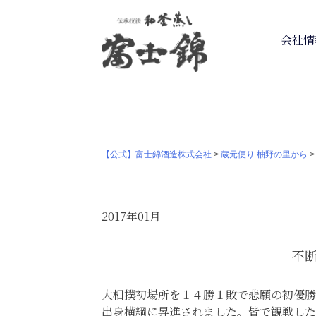
会社情
【公式】富士錦酒造株式会社
>
蔵元便り 柚野の里から
2017年01月
不
大相撲初場所を１４勝１敗で悲願の初優勝
出身横綱に昇進されました。皆で観戦した