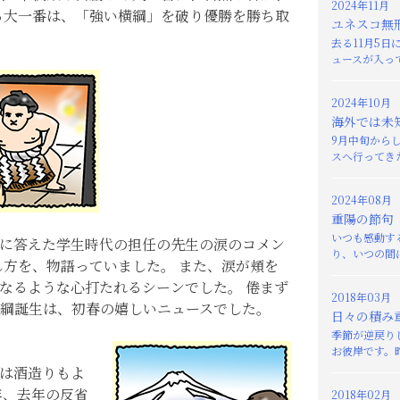
2024年11月
る大一番は、「強い横綱」を破り優勝を勝ち取
ユネスコ無
去る11月5
ュースが入って
2024年10月
海外では未
9月中旬から
スへ行ってきた
2024年08月
重陽の節句
いつも感動す
に答えた学生時代の担任の先生の涙のコメン
り、いつの間に
し方を、物語っていました。 また、涙が頬を
なるような心打たれるシーンでした。 倦まず
2018年03月
綱誕生は、初春の嬉しいニュースでした。
日々の積み
季節が逆戻り
お彼岸です。昨
は酒造りもよ
年、去年の反省
2018年02月