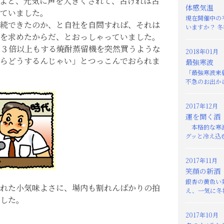
よと、元気に声を大きくされて、古ければ古
体感気温
ていました。
現在開催中の
続できたのか、と自社を自問すれば、それは
いますか？ 冬
を求めたからだ、とおっしゃっていました。
の３倍以上もする焼酎蒸留機を突然買うような
2018年01月
らどうするんじゃい」とつっこんでおられま
最強寒波
「最強寒波来
不急のお出かけ
2017年12月
運を開く酒
本格的な寒波
グッと冷え込む
2017年11月
笑顔の新酒
銀杏の黄色い
れた小気味よさに、場内も割れんばかりの拍
え、一気に冬将
した。
2017年10月