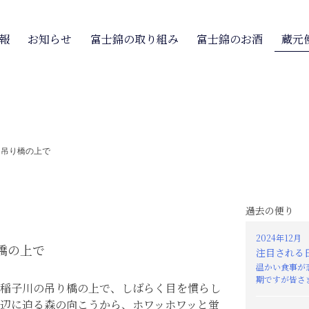
報
お知らせ
富士錦の取り組み
富士錦のお酒
蔵元
>
吊り橋の上で
過去の便り
2024年12月
橋の上で
注目される
温かい食事が
期ですが皆さま
稲子川の吊り橋の上で、しばらく目を慣らし
辺に迫る森の向こうから、ホワッホワッと蛍