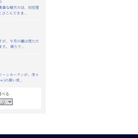
ち
重な晴天の日、初冠雪
びこんできま...
が、９月の蔵は慌ただ
す。 周りで...
リーンカーテンが、次々
)の黒い実...
調べる