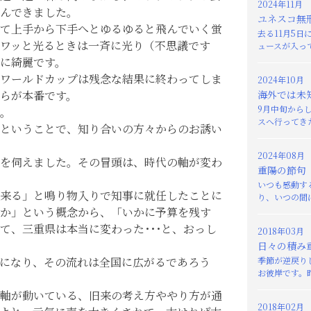
2024年11月
んできました。
ユネスコ無
て上手から下手へとゆるゆると飛んでいく蛍
去る11月5
ワッと光るときは一斉に光り（不思議です
ュースが入って
に綺麗です。
ワールドカップは残念な結果に終わってしま
2024年10月
らが本番です。
海外では未
9月中旬から
。
スへ行ってきた
ということで、知り合いの方々からのお誘い
2024年08月
を伺えました。その冒頭は、時代の軸が変わ
重陽の節句
いつも感動す
来る」と鳴り物入りで知事に就任したことに
り、いつの間に
か」という概念から、「いかに予算を残す
て、三重県は本当に変わった･･･と、おっし
2018年03月
日々の積み
になり、その流れは全国に広がるであろう
季節が逆戻り
お彼岸です。昨
軸が動いている、旧来の考え方ややり方が通
2018年02月