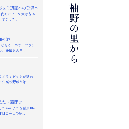
形文化遺産への登録へ
日に我々にとって大きなニ
きました。...
知の酒
しばらく仕事で、フラン
。静岡県の日...
るオリンピックが終わ
か高校野球が始...
重ね・蔵開き
したかのような雪景色の
日と今日の寒...