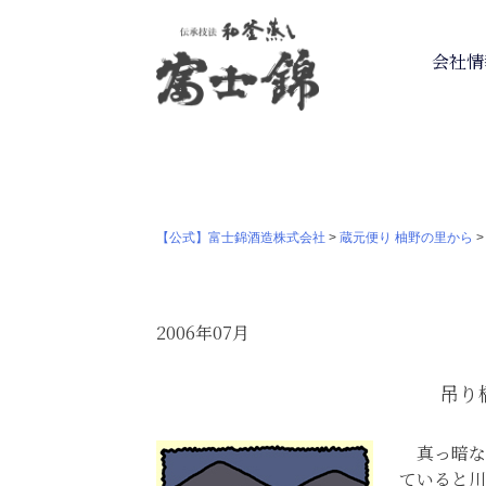
会社情
【公式】富士錦酒造株式会社
>
蔵元便り 柚野の里から
2006年07月
吊り
真っ暗な
ていると川