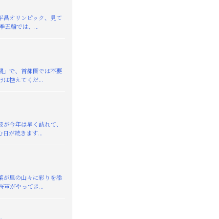
平昌オリンピック、見て
季五輪では、...
襲」で、首都圏では不要
は控えてくだ...
が今年は早く訪れて、
日が続きます...
葉が里の山々に彩りを添
軍がやってき...