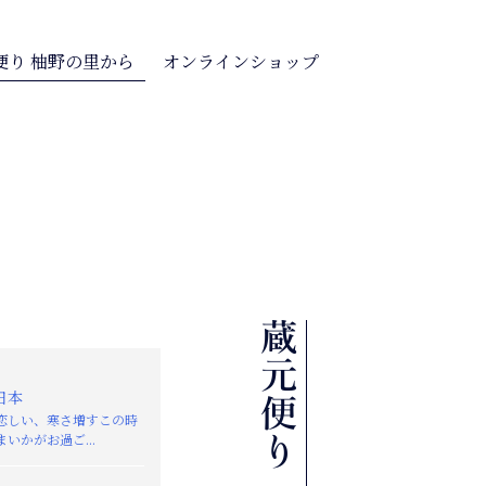
便り 柚野の里から
オンラインショップ
日本
恋しい、寒さ増すこの時
いかがお過ご...