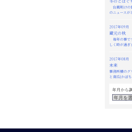
冬のとばぐ
台風明けの貴
のニュースがと
2017年09月
蔵元の秋
毎年の事です
しく時が過ぎま
2017年08月
未来
事務所横のグ
と南瓜(かぼちゃ
年月から