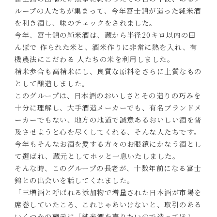
ループの人たちが集まって、今年富士錦が造った純米酒
を利き酒し、味のチェックをされました。
今年、富士錦の純米酒は、蔵から半径20キロ以内の田
んぼで 作られた米と、酒米作りに非常に熱を入れ、有
機農法にこだわる 人たちの米を利用しました。
精米歩合も高精米にし、良質な原料をさらに上質なもの
として醸造しました。
このグループは、日本酒のおいしさとその造りの巧みを
十分に理解し、大手酒造メーカーでも、有名ブランドメ
ーカーでもない、地方の地道で誠意あるおいしい酒を普
及させようと心を尽くしてくれる、そんな人たちです。
今年もそんなお酒を愛する方々のお眼鏡にかなう酒とし
て選ばれ、蔵元としてホッと一息いたしました。
そんな時、このグループの長老が、十数年前になる富士
錦との出会いを話してくれました。
「三増酒と呼ばれる添加物で増量された日本酒が市場を
席巻していたころ、これじゃあいけないと、取引のある
いくつかの蔵元に「純米酒を売りたいので造ってほし