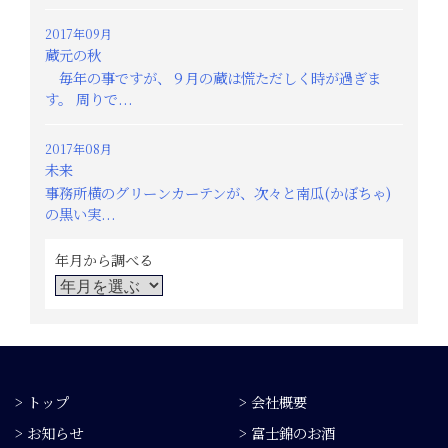
2017年09月
蔵元の秋
毎年の事ですが、９月の蔵は慌ただしく時が過ぎま
す。 周りで...
2017年08月
未来
事務所横のグリーンカーテンが、次々と南瓜(かぼちゃ)
の黒い実...
年月から調べる
> トップ
> 会社概要
> お知らせ
> 富士錦のお酒