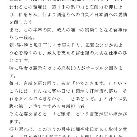
われるこの環境は、造り手の集中力と忍耐力を押し上
げ、和を育み、何より酒造りへの自負と日本酒への愛情
を醸します。
また、この半年の間、蔵人の唯一の娯楽？となる食事作
りも一段落。
朝･昼･晩と規則正しく食事を作り、風邪などひかぬよ
う心を砕くのも、蔵人を支える富士錦の大切な仕事のひ
とつです。
特に昼食は蔵元をはじめ総勢18人がテーブルを囲みま
す。
毎日、台所を駆け回り、皆が「いただきます。」という
ころには、どんなに寒い日でも額から汗が流れ落ち、そ
れをタオルでふきながら、「さあどうぞ。」と汗とは裏
腹の涼しい声ですすめる台所担当者。
そんな姿を見ると、「ご馳走」という言葉が思い浮かび
ます。
振り返れば、この造りの最中に畑福杜氏がある取材を受
け、「日本酒は”大和魂”です。」と申しておりました。