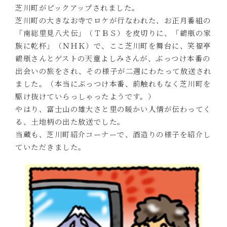
芝川町がピックアップされました。
芝川町の大きなお寺でロケが行なわれた、お正月番組の
「南総里見八犬伝」（ＴＢＳ）を皮切りに、「鶴瓶の家
族に乾杯」（ＮＨＫ）で、ここ芝川町を舞台に、笑福亭
鶴瓶さんとゲストの天童よしみさんが、ぶっつけ本番の
出会いの旅をされ、その様子が二週にわたって放送され
ました。（本当にぶっつけ本番、前触れもなく芝川町を
駆け抜けていらっしゃったようです。）
やはり、富士山の雄大さと里の暖かい人情が伝わってく
る、土地柄の出た放送でした。
当蔵も、芝川町紹介コーナーで、酒造りの様子を紹介し
ていただきました。