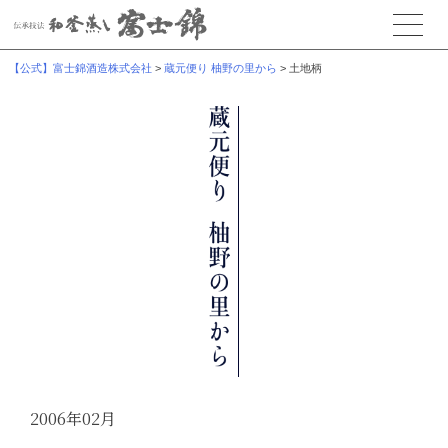
【公式】富士錦酒造株式会社
>
蔵元便り 柚野の里から
>
土地柄
2006年02月