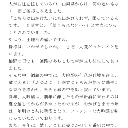
人が右往左往している中、山梨県からは、何の迷いもな
く、朝ご挨拶にみえました。
「こちらは出かけたいにも出かけられず、困っているん
です。」と話すと、「信じられない･･･」と本当にびっ
くりされていました。
やはり、土地柄の違いですね。
皆様は、いかがでしたか。 さぞ、大変だったことと思
います。
柚野の里でも、道路のあちこちで車が立ち往生しており
ました。
そんな中、酒蔵の中では、大吟醸の仕込が佳境を迎え、
蔵に入ると「ふつふつ」と泡立つもろみが徐々に華やか
な香りを漂わせ、杜氏も蔵の中を駆け抜けています。
例年、大吟醸は、前年に醸したものが新酒に替わるのは
夏を越してからが多かったのですが、おかげさまで今年
は、年明けと共に新酒となり、フレッシュな大吟醸を味
わっていただいております。
また、今年は、嬉しいことに幾つかのＴＶ番組の中で、