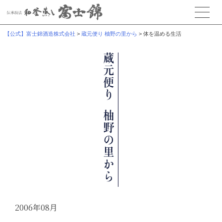
【公式】富士錦酒造株式会社
>
蔵元便り 柚野の里から
>
体を温める生活
2006年08月