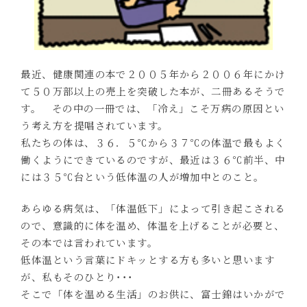
最近、健康関連の本で２００５年から２００６年にかけ
て５０万部以上の売上を突破した本が、二冊あるそうで
す。 その中の一冊では、「冷え」こそ万病の原因とい
う考え方を提唱されています。
私たちの体は、３６．５℃から３７℃の体温で最もよく
働くようにできているのですが、最近は３６℃前半、中
には３５℃台という低体温の人が増加中とのこと。
あらゆる病気は、「体温低下」によって引き起こされる
ので、意識的に体を温め、体温を上げることが必要と、
その本では言われています。
低体温という言葉にドキッとする方も多いと思います
が、私もそのひとり･･･
そこで「体を温める生活」のお供に、富士錦はいかがで