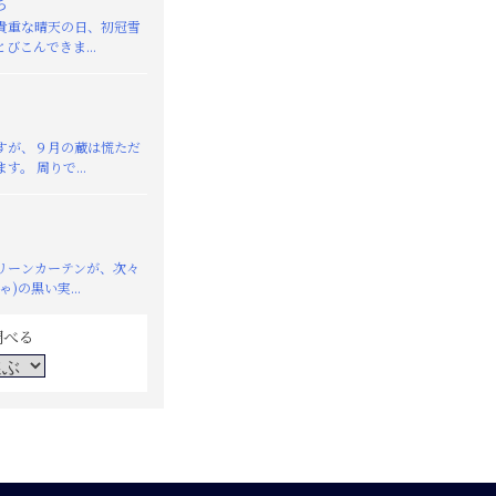
ち
重な晴天の日、初冠雪
びこんできま...
が、９月の蔵は慌ただ
す。 周りで...
リーンカーテンが、次々
)の黒い実...
調べる