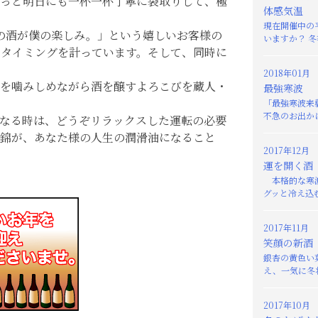
っと明日にも一杯一杯丁寧に袋取りして、極
体感気温
現在開催中の
の酒が僕の楽しみ。」という嬉しいお客様の
いますか？ 冬
タイミングを計っています。そして、同時に
2018年01月
を噛みしめながら酒を醸すよろこびを蔵人・
最強寒波
「最強寒波来
不急のお出かけ
なる時は、どうぞリラックスした運転の必要
錦が、あなた様の人生の潤滑油になること
2017年12月
運を開く酒
本格的な寒波
グッと冷え込む
2017年11月
笑顔の新酒
銀杏の黄色い
え、一気に冬将
2017年10月