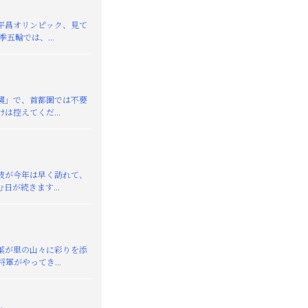
平昌オリンピック、見て
季五輪では、...
襲」で、首都圏では不要
は控えてくだ...
が今年は早く訪れて、
日が続きます...
葉が里の山々に彩りを添
軍がやってき...