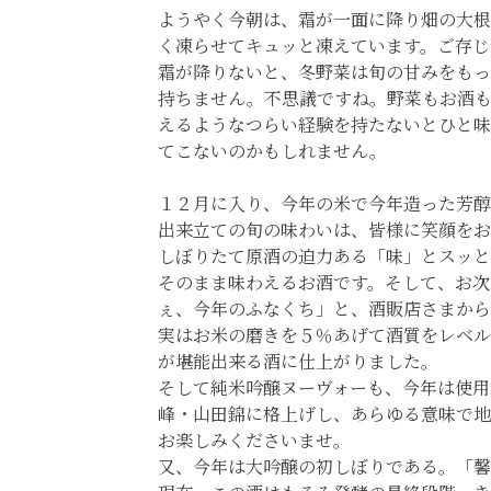
ようやく今朝は、霜が一面に降り畑の大根
く凍らせてキュッと凍えています。ご存じ
霜が降りないと、冬野菜は旬の甘みをもっ
持ちません。不思議ですね。野菜もお酒
えるようなつらい経験を持たないとひと味
てこないのかもしれません。
１２月に入り、今年の米で今年造った芳醇
出来立ての旬の味わいは、皆様に笑顔をお
しぼりたて原酒の迫力ある「味」とスッと
そのまま味わえるお酒です。そして、お次
ぇ、今年のふなくち」と、酒販店さまから
実はお米の磨きを５％あげて酒質をレベル
が堪能出来る酒に仕上がりました。
そして純米吟醸ヌーヴォーも、今年は使用
峰・山田錦に格上げし、あらゆる意味で地
お楽しみくださいませ。
又、今年は大吟醸の初しぼりである。「馨