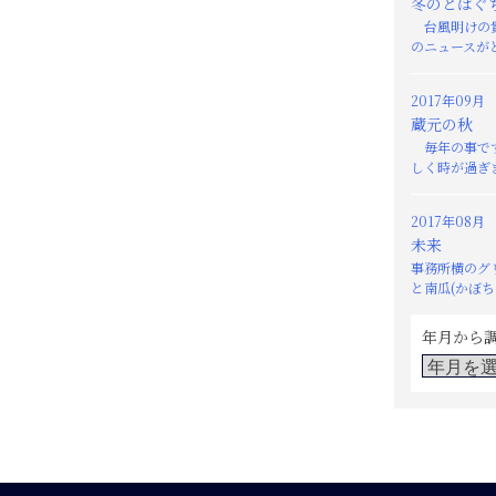
冬のとばぐ
台風明けの貴
のニュースがと
2017年09月
蔵元の秋
毎年の事です
しく時が過ぎま
2017年08月
未来
事務所横のグ
と南瓜(かぼちゃ
年月から