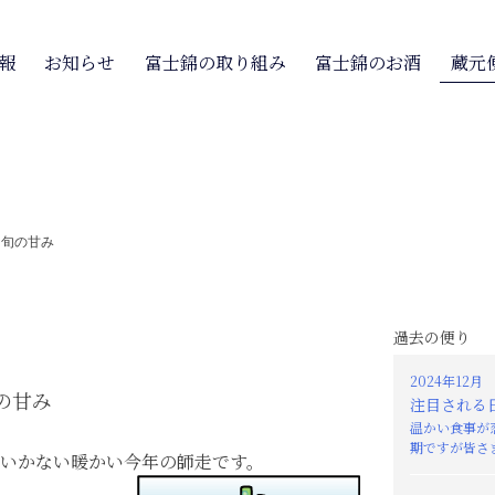
報
お知らせ
富士錦の取り組み
富士錦のお酒
蔵元
>
旬の甘み
過去の便り
2024年12月
の甘み
注目される
温かい食事が
期ですが皆さま
いかない暖かい今年の師走です。