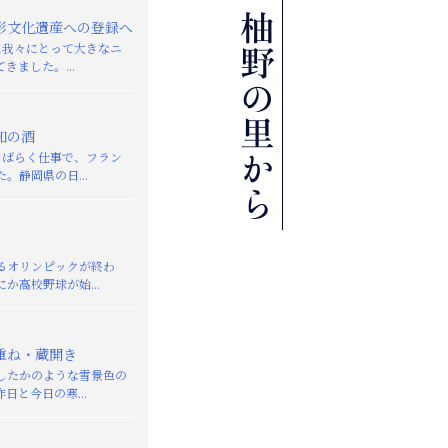
形文化遺産への登録へ
日に我々にとって大きなニ
きました。...
知の酒
しばらく仕事で、フラン
。静岡県の日...
るオリンピックが終わ
か高校野球が始...
重ね・蔵開き
したかのような雪景色の
日と今日の寒...