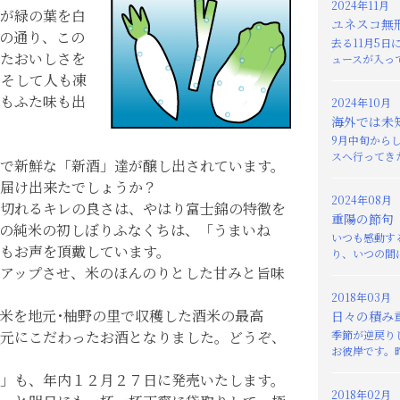
2024年11月
が緑の葉を白
ユネスコ無
の通り、この
去る11月5
たおいしさを
ュースが入って
もそして人も凍
もふた味も出
2024年10月
海外では未
9月中旬から
スへ行ってきた
で新鮮な「新酒」達が醸し出されています。
届け出来たでしょうか？
2024年08月
切れるキレの良さは、やはり富士錦の特徴を
重陽の節句
の純米の初しぼりふなくちは、「うまいね
いつも感動す
もお声を頂戴しています。
り、いつの間に
アップさせ、米のほんのりとした甘みと旨味
2018年03月
米を地元･柚野の里で収穫した酒米の最高
日々の積み
元にこだわったお酒となりました。どうぞ、
季節が逆戻り
お彼岸です。昨
」も、年内１２月２７日に発売いたします。
2018年02月