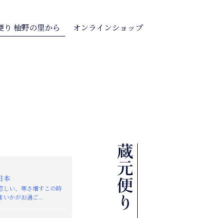
便り 柚野の里から
オンラインショップ
日本
恋しい、寒さ増すこの時
いかがお過ご...