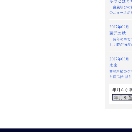
冬のとばぐ
台風明けの貴
のニュースがと
2017年09月
蔵元の秋
毎年の事です
しく時が過ぎま
2017年08月
未来
事務所横のグ
と南瓜(かぼちゃ
年月から