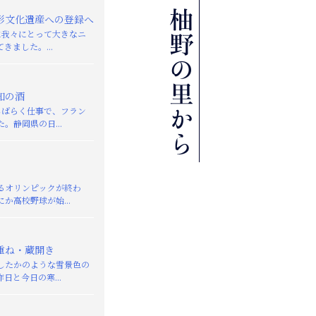
形文化遺産への登録へ
日に我々にとって大きなニ
きました。...
知の酒
しばらく仕事で、フラン
。静岡県の日...
るオリンピックが終わ
か高校野球が始...
重ね・蔵開き
したかのような雪景色の
日と今日の寒...