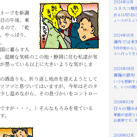
2024年11月
ユネスコ無
トーブを新調
去る11月5
日の午後、東
ュースが入って
るので、「乾
。やっぱり、
2024年10月
。
海外では未
9月中旬から
国に暮らす人
スへ行ってきた
。温暖な気候のこの地・静岡に住む私達が気
が思っている以上に大きいような気がしま
2024年08月
重陽の節句
の酒造りも、折り返し地点を迎えようとして
いつも感動す
ツフツと息づいてはいますが、今年はそのタ
り、いつの間に
少し温めながら、その息づかいをコントロー
2018年03月
ですが・・・。）そんなもろみを見ている
日々の積み
す。
季節が逆戻り
お彼岸です。昨
2018年02月