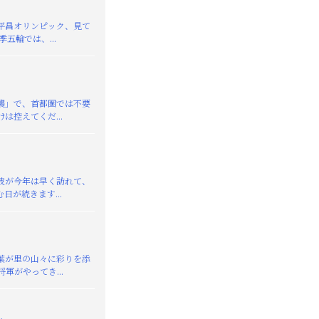
平昌オリンピック、見て
季五輪では、...
襲」で、首都圏では不要
は控えてくだ...
が今年は早く訪れて、
日が続きます...
葉が里の山々に彩りを添
軍がやってき...