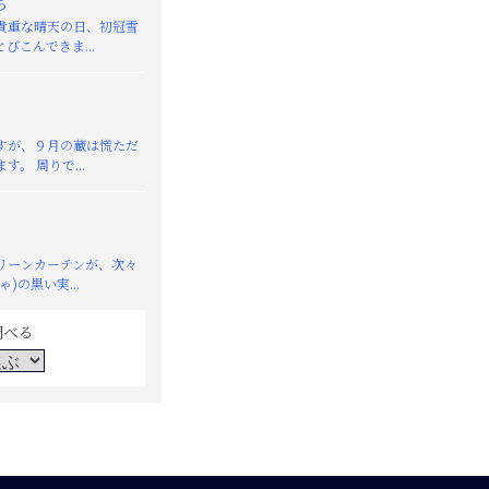
ち
重な晴天の日、初冠雪
びこんできま...
が、９月の蔵は慌ただ
す。 周りで...
リーンカーテンが、次々
)の黒い実...
調べる