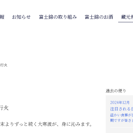
報
お知らせ
富士錦の取り組み
富士錦のお酒
蔵元
>
行火
過去の便り
2024年12月
行火
注目される
温かい食事が
期ですが皆さま
末よりずっと続く大寒波が、身に沁みます。