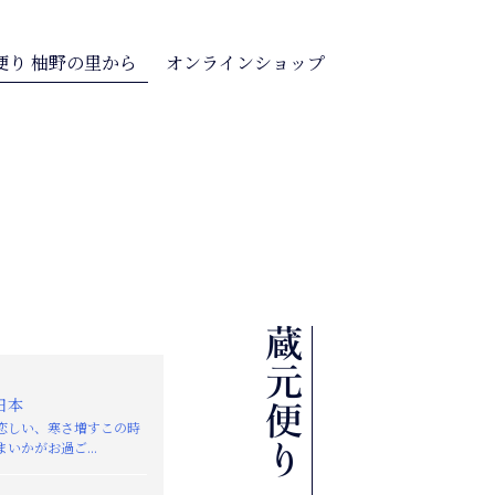
便り 柚野の里から
オンラインショップ
日本
恋しい、寒さ増すこの時
いかがお過ご...