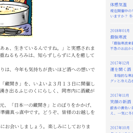
体感気温
現在開催中の
いますか？ 冬
2018年01月
最強寒波
「最強寒波来
あぁ、生きているんですね。」と実感されま
不急のお出かけ
重ねるもろみは、知らずしらずに人を癒して
2017年12月
りは、今年も気持ちが良いほど酒への想いで
運を開く酒
本格的な寒波
グッと冷え込む
「蔵開き」を、いよいよ３月１３日に開催し
湧き出るふじのくにらしく、同市内に酒蔵が
2017年11月
笑顔の新酒
元、「日本一の蔵開き」とのぼりをかかげ、
銀杏の黄色い
準備真っ直中です。どうぞ、皆様のお越しを
え、一気に冬将
春にお会いしましょう。楽しみにしておりま
2017年10月