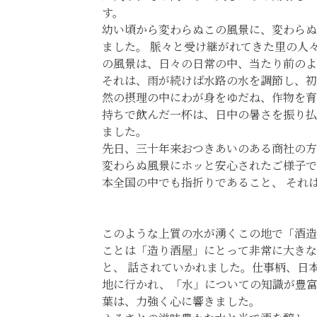
す。
幼い頃から変わらぬこの風景に、変わらぬ
ました。 脈々と受け継がれてきた里の人
の風景は、日々の日常の中、当たり前のよ
それは、雨が続けば水路の水を調節し、初
然の摂理の中にわが身をゆだね、作物を育
持ちで飲んだ一杯は、日中の暑さを振り払
ました。
先日、三十年来おつきあいのある商社の方
変わらぬ風景にホッと安心されたご様子で
本全国の中でも指折りであること、 それ
このような上質の水が湧くこの地で「酒造
ことは「造り酒屋」にとって非常に大きな
と、 話されていかれました。仕事柄、日
地に行かれ、「水」についての知識が豊
葉は、力強く心に響きました。