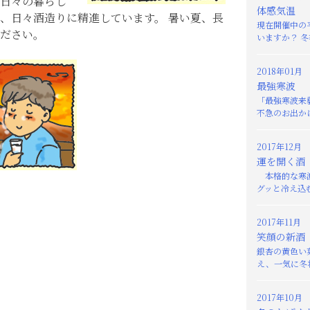
日々の暮らし
体感気温
、日々酒造りに精進しています。 暑い夏、長
現在開催中の
ださい。
いますか？ 冬
2018年01月
最強寒波
「最強寒波来
不急のお出かけ
2017年12月
運を開く酒
本格的な寒波
グッと冷え込む
2017年11月
笑顔の新酒
銀杏の黄色い
え、一気に冬将
2017年10月