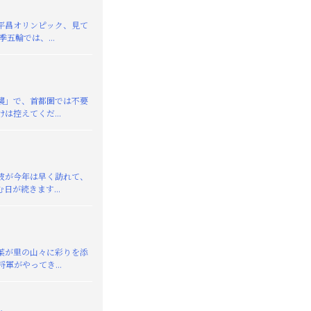
平昌オリンピック、見て
季五輪では、...
襲」で、首都圏では不要
は控えてくだ...
が今年は早く訪れて、
日が続きます...
葉が里の山々に彩りを添
軍がやってき...