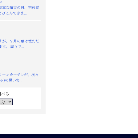
ち
重な晴天の日、初冠雪
びこんできま...
が、９月の蔵は慌ただ
す。 周りで...
リーンカーテンが、次々
)の黒い実...
調べる