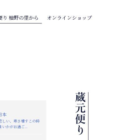
便り 柚野の里から
オンラインショップ
日本
恋しい、寒さ増すこの時
いかがお過ご...