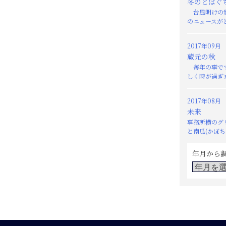
冬のとばぐ
台風明けの貴
のニュースがと
2017年09月
蔵元の秋
毎年の事です
しく時が過ぎま
2017年08月
未来
事務所横のグ
と南瓜(かぼちゃ
年月から