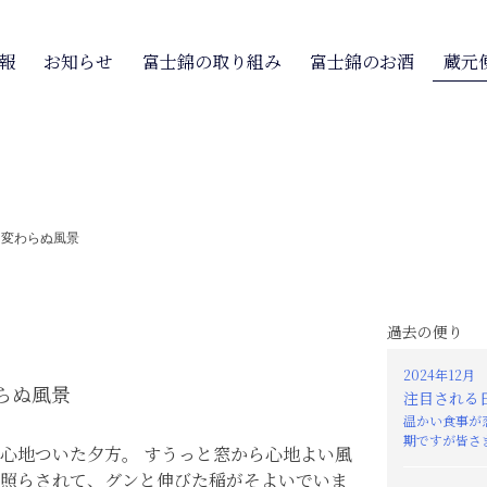
報
お知らせ
富士錦の取り組み
富士錦のお酒
蔵元
>
変わらぬ風景
過去の便り
2024年12月
らぬ風景
注目される
温かい食事が
期ですが皆さま
心地ついた夕方。 すうっと窓から心地よい風
照らされて、グンと伸びた稲がそよいでいま