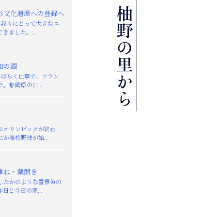
形文化遺産への登録へ
日に我々にとって大きなニ
きました。...
知の酒
しばらく仕事で、フラン
。静岡県の日...
るオリンピックが終わ
か高校野球が始...
重ね・蔵開き
したかのような雪景色の
日と今日の寒...