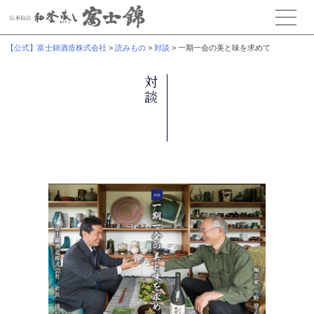
【公式】富士錦酒造株式会社
>
読みもの
>
対談
>
一期一会の美と味を求めて
対談