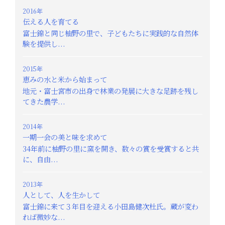
2016年
伝える人を育てる
富士錦と同じ柚野の里で、子どもたちに実践的な自然体
験を提供し...
2015年
恵みの水と米から始まって
地元・富士宮市の出身で林業の発展に大きな足跡を残し
てきた農学...
2014年
一期一会の美と味を求めて
34年前に柚野の里に窯を開き、数々の賞を受賞すると共
に、自由...
2013年
人として、人を生かして
富士錦に来て３年目を迎える小田島健次杜氏。蔵が変わ
れば微妙な...