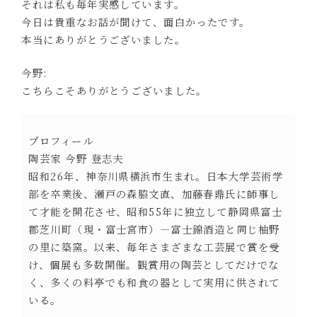
それは私も毎年実感しています。
今日は貴重なお話が聞けて、面白かったです。
本当にありがとうございました。
今野:
こちらこそありがとうございました。
プロフィール
陶芸家 今野 登志夫
昭和26年、神奈川県横浜市生まれ。日本大学芸術学
部を卒業後、瀬戸の森脇文直、加藤春鼎氏に師事し
て才能を開花させ、昭和55年に独立して静岡県富士
郡芝川町（現・富士宮市）―富士錦酒造と同じ柚野
の里に築窯。以来、毎年さまざまな工芸展で賞を受
け、個展も多数開催。観賞用の陶芸としてだけでな
く、多くの料亭でも和食の器として実用に供されて
いる。