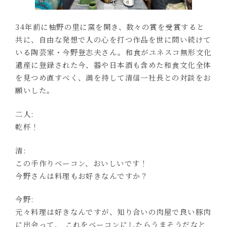
34年前に柚野の里に窯を開き、数々の賞を受賞すると
共に、自由な発想で人の心を打つ作品を世に問い続けて
いる陶芸家・今野登志夫さん。和食がユネスコ無形文化
遺産に登録された今、器や日本酒も含めた和食文化全体
を見つめ直すべく、満を持して清信一社長との対談をお
願いした。
二人:
乾杯！
清:
この手作りベーコン、おいしいです！
今野さんは料理もお好きなんですか？
今野:
元々料理は好きなんですが、知り合いの肉屋で良い豚肉
に出会って、 これをベーコンにしたらうまそうだなと